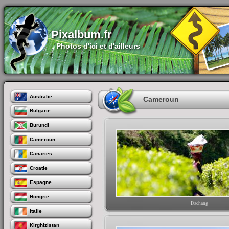
Pixalbum.fr
Photos d'ici et d'ailleurs
Australie
Cameroun
Bulgarie
Burundi
Cameroun
Canaries
Croatie
Espagne
Hongrie
Dschang
Italie
Kirghizistan