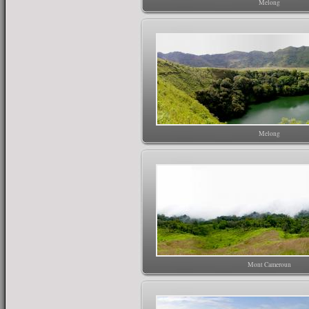
Melong
Melong
Mont Cameroun