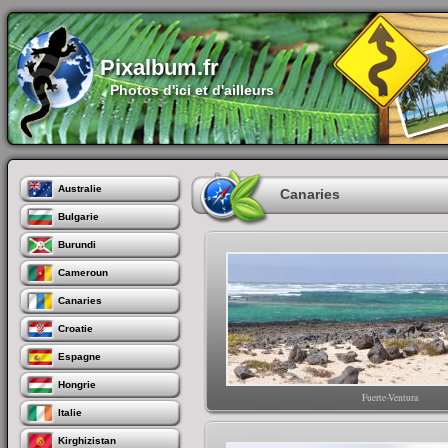
Pixalbum.fr
Photos d'ici et d'ailleurs
Australie
Canaries
Bulgarie
Burundi
Cameroun
Canaries
Croatie
Espagne
Hongrie
Fuerte-Ventura
Italie
Kirghizistan