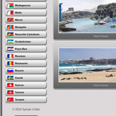
Madagascar
Malte
Maroc
Mongolie
Nouvelle-Caledonie
Fuerte-Ventura
Ouzbekistan
Pays-Bas
Reunion
Roumanie
Russie
Suede
Suisse
Fuerte-Ventura
Tunisie
Turquie
© 2019 Sylvain Cédat