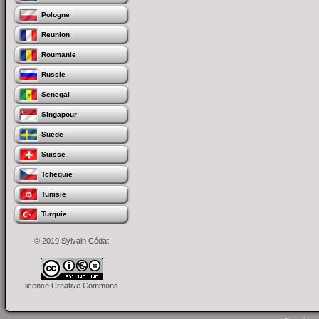
Pologne
Reunion
Roumanie
Russie
Senegal
Singapour
Suede
Suisse
Tchequie
Tunisie
Turquie
© 2019 Sylvain Cédat
licence Creative Commons