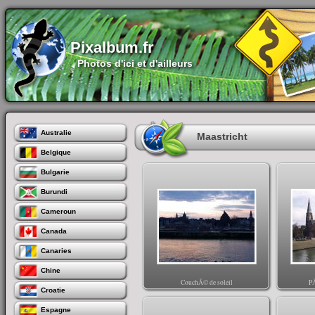
Pixalbum.fr
Photos d'ici et d'ailleurs
Australie
Maastricht
Belgique
Février 2010
Bulgarie
Burundi
Cameroun
Canada
Canaries
Chine
CouchÃ© de soleil
PÃ
Croatie
Février 2010
Espagne