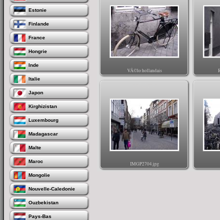
Estonie
Finlande
France
Hongrie
Inde
VÃ©lo hollandais
R
Italie
Février 2010
Japon
Kirghizistan
Luxembourg
Madagascar
Malte
Maroc
IMGP2704.jpg
Mongolie
Nouvelle-Caledonie
Ouzbekistan
Pays-Bas