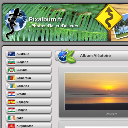
Pixalbum.fr
Photos d'ici et d'ailleurs
Australie
Album Aléatoire
Bulgarie
Burundi
Cameroun
Canaries
Croatie
Espagne
Hongrie
Australie
Italie
Kirghizistan