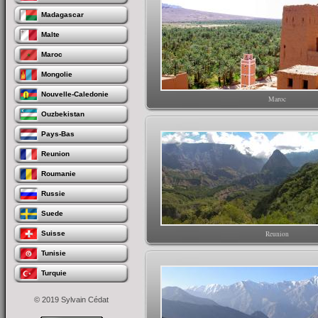
Madagascar
Malte
Maroc
Mongolie
Nouvelle-Caledonie
Maroc
Ouzbekistan
Pays-Bas
Reunion
Roumanie
Russie
Suede
Suisse
Reunion
Tunisie
Turquie
© 2019 Sylvain Cédat